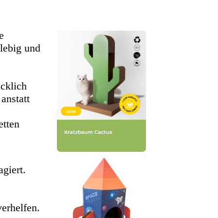
e
glebig und
cklich
anstatt
etten
giert.
erhelfen.