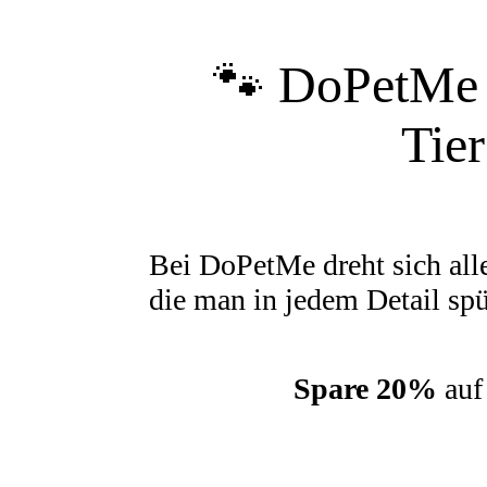
🐾 DoPetMe 
Tie
Bei DoPetMe dreht sich all
die man in jedem Detail spü
Spare 20%
auf