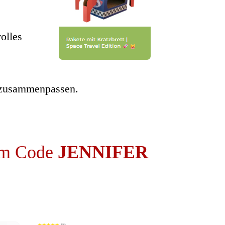
olles
r zusammenpassen.
dem Code
JENNIFER